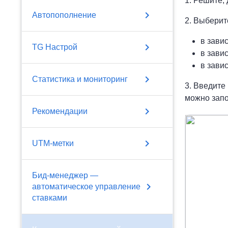
1. Решите,
chevron_right
Автопополнение
2. Выберит
в завис
chevron_right
TG Настрой
в зави
в завис
chevron_right
Статистика и мониторинг
3. Введите
можно запол
chevron_right
Рекомендации
chevron_right
UTM-метки
Бид-менеджер —
chevron_right
автоматическое управление
ставками