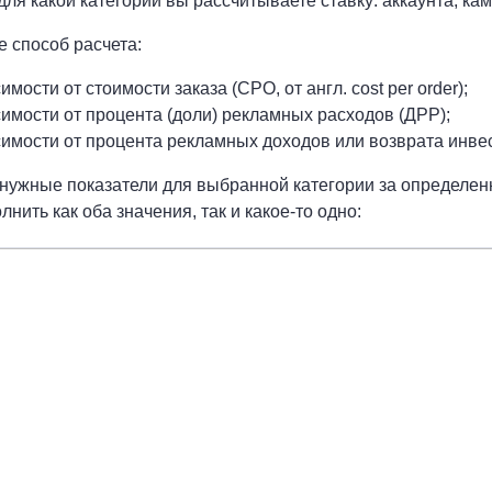
 для какой категории вы рассчитываете ставку: аккаунта, ка
е способ расчета:
имости от стоимости заказа (CPO, от англ. cost per order);
симости от процента (доли) рекламных расходов (ДРР);
имости от процента рекламных доходов или возврата инвестиц
 нужные показатели для выбранной категории за определенн
нить как оба значения, так и какое-то одно: