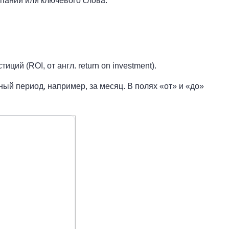
мпании или ключевого слова.
ий (ROI, от англ. return on investment).
ый период, например, за месяц. В полях «от» и «до»