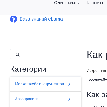
С чего начать
Частые во
База знаний eLama
Как 
close
Категории
Искренняя 
Рассчитай
chevron_right
Маркетплейс инструментов
Как р
chevron_right
Автоправила