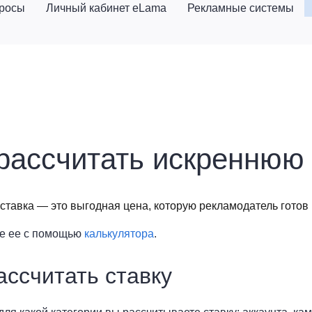
просы
Личный кабинет eLama
Рекламные системы
рассчитать искреннюю 
ставка — это выгодная цена, которую рекламодатель готов п
те ее с помощью
калькулятора
.
ассчитать ставку