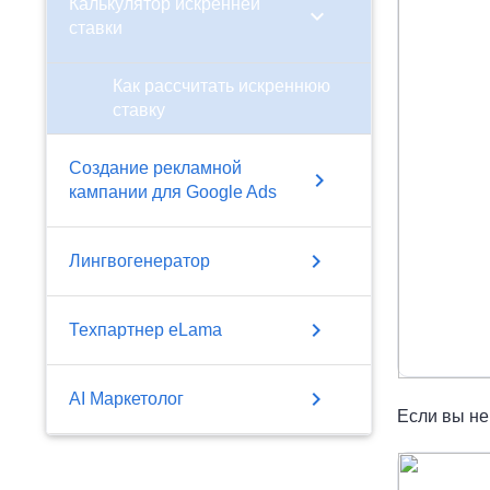
Калькулятор искренней
chevron_right
ставки
Как рассчитать искреннюю
ставку
Создание рекламной
chevron_right
кампании для Google Ads
chevron_right
Лингвогенератор
chevron_right
Техпартнер eLama
chevron_right
AI Маркетолог
Если вы не